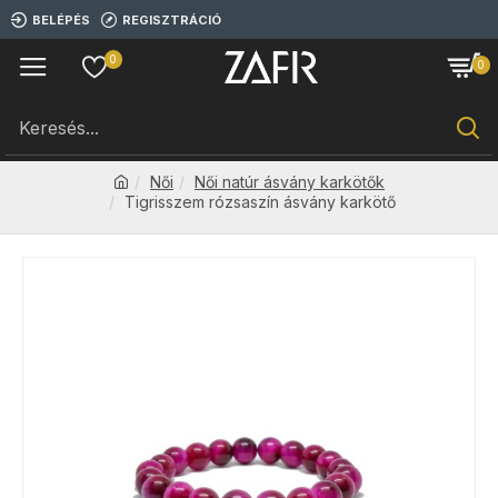
BELÉPÉS
REGISZTRÁCIÓ
0
0
Női
Női natúr ásvány karkötők
Tigrisszem rózsaszín ásvány karkötő