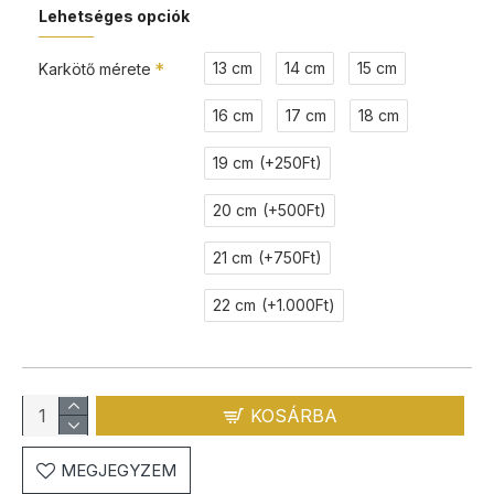
Lehetséges opciók
13 cm
14 cm
15 cm
Karkötő mérete
16 cm
17 cm
18 cm
19 cm
(+250Ft)
20 cm
(+500Ft)
21 cm
(+750Ft)
22 cm
(+1.000Ft)
KOSÁRBA
MEGJEGYZEM