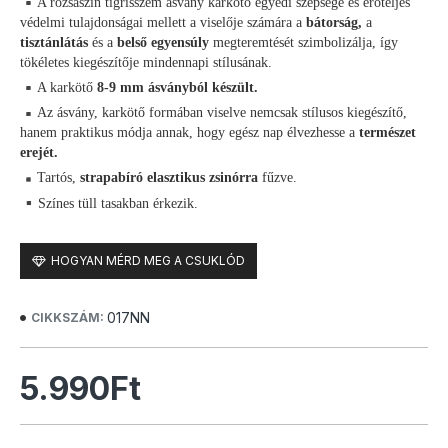
A rózsaszín tigrisszem ásvány karkötő egyedi szépsége és erőteljes
védelmi tulajdonságai mellett a viselője számára a
bátorság,
a
tisztánlátás
és a
belső egyensúly
megteremtését szimbolizálja, így
tökéletes kiegészítője mindennapi stílusának.
A karkötő
8-9 mm ásványból készült.
Az ásvány, karkötő formában viselve nemcsak stílusos kiegészítő,
hanem praktikus módja annak, hogy egész nap élvezhesse a
természet
erejét.
Tartós,
strapabíró elasztikus zsinórra
fűzve.
Színes tüll tasakban érkezik.
HOGYAN MÉRD MEG A CSUKLÓD
017NN
CIKKSZÁM:
5.990Ft