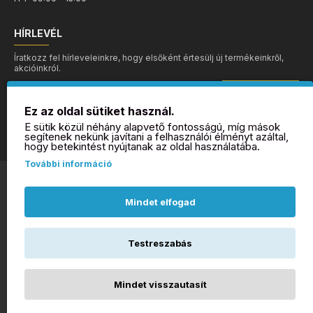
HÍRLEVÉL
Íratkozz fel hírleveleinkre, hogy elsőként értesülj új termékeinkről,
akcióinkról.
MEHET
Ez az oldal sütiket használ.
Elolvastam és megértettem az
Adatvédelmi irányelvek
-et
E sütik közül néhány alapvető fontosságú, míg mások
segítenek nekünk javítani a felhasználói élményt azáltal,
hogy betekintést nyújtanak az oldal használatába.
További információ
©Minden jog fenntartva - ZAFIR webshop
Mindet elfogad
Testreszabás
Mindet visszautasít