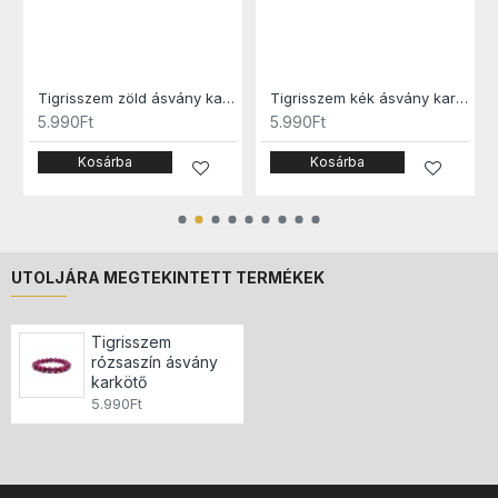
kötő
Tigrisszem zöld ásvány karkötő
Tigrisszem kék ásvány karkötő
5.990Ft
5.990Ft
Kosárba
Kosárba
UTOLJÁRA MEGTEKINTETT TERMÉKEK
Tigrisszem
rózsaszín ásvány
karkötő
5.990Ft