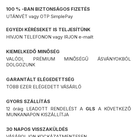
25.000 Ft feletti vásárlás esetén, a
100 % -BAN BIZTONSÁGOS FIZETÉS
szállítás
ingyenes
!
UTÁNVÉT vagy OTP SimplePay
GLS és FoxPost futárszolgálattal történő szállítás
esetén !
EGYEDI KÉRÉSEKET IS TELJESÍTÜNK
HIVJON TELEFONON vagy IRJON e-mailt
* A GLS futárszolgálat:
a délelőtt 12 óráig leadott rendelést, a következő
KIEMELKEDŐ MINŐSÉG
munkanapon kiszállítja
a 12 óra után leadott rendelést, a rendelés napja utáni
VALÓDI, PRÉMIUM MINŐSÉGŰ ÁSVÁNYOKBÓL
második munkanapon szállítja ki
DOLGOZUNK
Fizetési lehetőségek:
GARANTÁLT ELÉGEDETTSÉG
Azonnali bankkártyás online fizetés:
ebben az
esetben
nincs
utánvét díj
TÖBB EZER ELÉGEDETT VÁSÁRLÓ
Utánvét díja:
plusz
450 Ft
GYORS SZÁLLÍTÁS
12 óráig LEADOTT RENDELÉST A
GLS
A KÖVETKEZŐ
MUNKANAPON KISZÁLLÍTJA
30 NAPOS VISSZAKÜLDÉS
VÁSÁROLJON KOCKÁZATMENTESEN