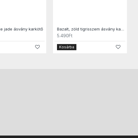
te jade ásvány karkötő
Bazalt, zöld tigrisszem ásvány karkötő
5.490Ft
Kosárba