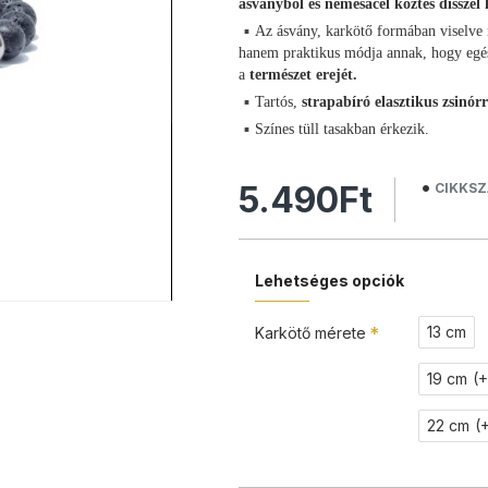
ásványból és nemesacél köztes dísszel 
Az ásvány, karkötő formában viselve 
hanem praktikus módja annak, hogy egés
a
természet erejét.
Tartós,
strapabíró elasztikus zsinór
Színes tüll tasakban érkezik.
5.490Ft
CIKKSZ
Lehetséges opciók
13 cm
Karkötő mérete
19 cm
(
22 cm
(