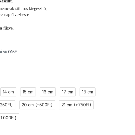
készült.
nemcsak stílusos kiegészítő,
z nap élvezhesse
ra
fűzve.
015F
ÁM:
14 cm
15 cm
16 cm
17 cm
18 cm
+250Ft)
20 cm
(+500Ft)
21 cm
(+750Ft)
+1.000Ft)