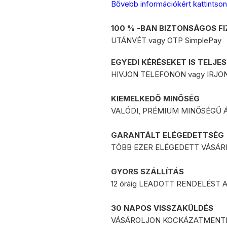
Bővebb információkért kattintson
25.000 Ft feletti vásárlás es
GLS és FoxPost futárszolgálat
100 % -BAN BIZTONSÁGOS FI
UTÁNVÉT vagy OTP SimplePay
* A GLS futárszolgálat:
a délelőtt 12 óráig leadott r
EGYEDI KÉRÉSEKET IS TELJE
a 12 óra után leadott rend
HIVJON TELEFONON vagy IRJON 
Fizetési lehetőségek:
KIEMELKEDŐ MINŐSÉG
Azonnali bankkártyás onli
VALÓDI, PRÉMIUM MINŐSÉGŰ
Utánvét díja:
plusz
450 Ft
GARANTÁLT ELÉGEDETTSÉG
TÖBB EZER ELÉGEDETT VÁSÁR
GYORS SZÁLLÍTÁS
12 óráig LEADOTT RENDELÉST 
30 NAPOS VISSZAKÜLDÉS
VÁSÁROLJON KOCKÁZATMENT