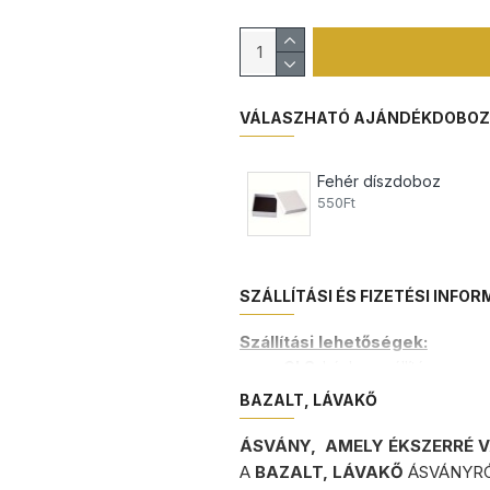
VÁLASZHATÓ AJÁNDÉKDOBO
Fehér díszdoboz
550Ft
SZÁLLÍTÁSI ÉS FIZETÉSI INFO
Szállítási lehetőségek:
GLS
házhozszáll
GLS
csomagpont és auto
BAZALT, LÁVAKŐ
FOXPOST
csomagauto
MPL
házhozszállítás
2.
ÁSVÁNY, AMELY ÉKSZERRÉ 
kezelési költség
MPL
csomagautom
A
BAZALT, LÁVAKŐ
ÁSVÁNYRÓ
kezelési költség