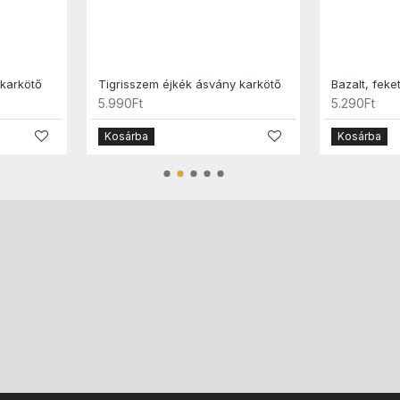
 karkötő
Tigrisszem éjkék ásvány karkötő
Bazalt, feke
5.990Ft
5.290Ft
Kosárba
Kosárba