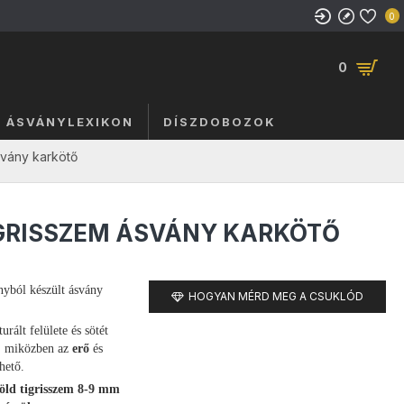
0
0
ÁSVÁNYLEXIKON
DÍSZDOBOZOK
svány karkötő
IGRISSZEM ÁSVÁNY KARKÖTŐ
nyból készült ásvány
HOGYAN MÉRD MEG A CSUKLÓD
rált felülete és sötét
k, miközben az
erő
és
hető.
zöld tigrisszem 8-9 mm