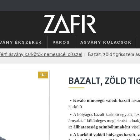
SVÁNY ÉKSZEREK
PÁROS
ÁSVÁNY KULACSOK
Férfi ásvány karkötők nemesacél dísszel
Bazalt, zöld tigrisszem á
ÚJ
BAZALT, ZÖLD T
Kiváló minőségű valódi bazalt
ásvá
karkötő.
A hólyagos bazalt karkötő egyedi, textu
árnyalatai különleges megjelenést adna
az
állhatatosság szimbólumaként
visel
A karkötő valódi hólyagos bazalt, 