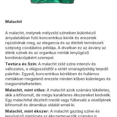
Malachit
A malachit, melynek mélyzöld színeiben különböző
árnyalatokban futó koncentrikus körök és erezetek
rajzolódnak meg, az elegancia és az életteli természeti
szépség csodálatos példája. A divatban ez az ásvány az
élénk színek és az organikus minták lenyűgöző
kombinációjaként szerepel.
Textúra és Szín:
A malachit zöld színe intenzív és
változatos, a világoszöldtől a sötét smaragdzöldig terjedő
palettán. Egyedi, koncentrikus körökben és hullámos
mintákban megjelenő erezete minden kőben különleges és
megismételhetetlen.
Malachit, mint stílus
:
A malachit azok számára tökéletes,
akik a kifinomult, de mégis karakteres ékszereket kedvelik.
Egy malachittal díszített medál vagy fülbevaló a viselőjének
kifinomult és dinamikus oldalát emeli ki.
Malachit, mint ékszer
:
A malachit gazdag színei és
lenyűgöző mintázata az ékszertervezők számára is