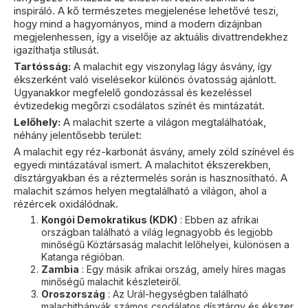
inspiráló. A kő természetes megjelenése lehetővé teszi,
hogy mind a hagyományos, mind a modern dizájnban
megjelenhessen, így a viselője az aktuális divattrendekhez
igazíthatja stílusát.
Tartósság:
A malachit egy viszonylag lágy ásvány, így
ékszerként való viselésekor különös óvatosság ajánlott.
Ugyanakkor megfelelő gondozással és kezeléssel
évtizedekig megőrzi csodálatos színét és mintázatát.
Lelőhely:
A malachit szerte a világon megtalálhatóak,
néhány jelentősebb terület:
A malachit egy réz-karbonát ásvány, amely zöld színével és
egyedi mintázatával ismert. A malachitot ékszerekben,
dísztárgyakban és a réztermelés során is hasznosítható. A
malachit számos helyen megtalálható a világon, ahol a
rézércek oxidálódnak.
Kongói Demokratikus (KDK)
: Ebben az afrikai
országban található a világ legnagyobb és legjobb
minőségű Köztársaság malachit lelőhelyei, különösen a
Katanga régióban.
Zambia
: Egy másik afrikai ország, amely híres magas
minőségű malachit készleteiről.
Oroszország
: Az Urál-hegységben található
malachitbányák számos csodálatos dísztárgy és ékszer