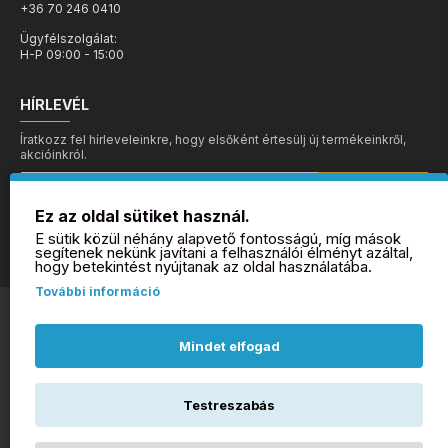
+36 70 246 0410
Ügyfélszolgálat:
H-P 09:00 - 15:00
HÍRLEVÉL
Íratkozz fel hírleveleinkre, hogy elsőként értesülj új termékeinkről,
akcióinkról.
MEHET
Ez az oldal sütiket használ.
Elolvastam és megértettem az
Adatvédelmi irányelvek
-et
E sütik közül néhány alapvető fontosságú, míg mások
segítenek nekünk javítani a felhasználói élményt azáltal,
hogy betekintést nyújtanak az oldal használatába.
További információ
©Minden jog fenntartva - ZAFIR webshop
Mindet elfogad
Testreszabás