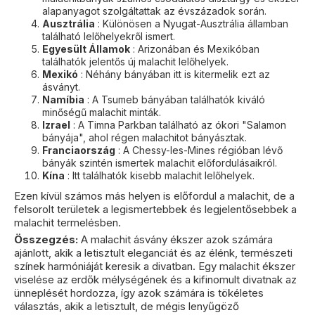
alapanyagot szolgáltattak az évszázadok során.
Ausztrália
: Különösen a Nyugat-Ausztrália államban
található lelőhelyekről ismert.
Egyesült Államok
: Arizonában és Mexikóban
találhatók jelentős új malachit lelőhelyek.
Mexikó
: Néhány bányában itt is kitermelik ezt az
ásványt.
Namíbia
: A Tsumeb bányában találhatók kiváló
minőségű malachit minták.
Izrael
: A Timna Parkban található az ókori "Salamon
bányája", ahol régen malachitot bányásztak.
Franciaország
: A Chessy-les-Mines régióban lévő
bányák szintén ismertek malachit előfordulásaikról.
Kína
: Itt találhatók kisebb malachit lelőhelyek.
Ezen kívül számos más helyen is előfordul a malachit, de a
felsorolt ​​területek a legismertebbek és legjelentősebbek a
malachit termelésben.
Összegzés:
A malachit ásvány ékszer azok számára
ajánlott, akik a letisztult eleganciát és az élénk, természeti
színek harmóniáját keresik a divatban. Egy malachit ékszer
viselése az erdők mélységének és a kifinomult divatnak az
ünneplését hordozza, így azok számára is tökéletes
választás, akik a letisztult, de mégis lenyűgöző