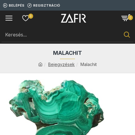
BELÉPÉS
REGISZTRÁCIÓ
0
0
MALACHIT
Bejegyzések
Malachit
15
jan.