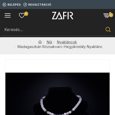
BELÉPÉS
REGISZTRÁCIÓ
0
0
Női
Nyakláncok
Madagaszkári Rózsakvarc-Hegyikristály Nyaklánc