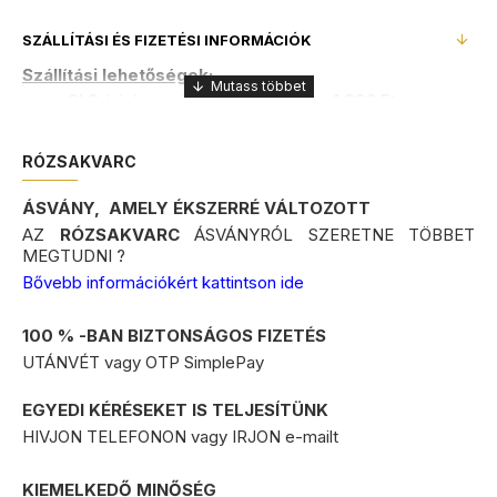
SZÁLLÍTÁSI ÉS FIZETÉSI INFORMÁCIÓK
Szállítási lehetőségek:
GLS
házhozszállítás
1.899 Ft
(várható szállítási idő 1-2 munkanap)
GLS
csomagpont és automata
1.450 Ft
(várható
szállítási idő 1-2 munkanap)
RÓZSAKVARC
FOXPOST
csomagautomata
1.200 Ft
(várható
szállítási idő 3-4 munkanap)
ÁSVÁNY, AMELY ÉKSZERRÉ VÁLTOZOTT
MPL
házhozszállítás
2.800 Ft
(várható
AZ
RÓZSAKVARC
ÁSVÁNYRÓL SZERETNE TÖBBET
szállítási idő 4-5 munkanap)
+ 990Ft kezelési költség
MEGTUDNI ?
MPL
csomagautomata
2.800 Ft
(várható
szállítási idő 4-5 munkanap)
+ 990Ft kezelési költség
Bővebb információkért kattintson ide
25.000 Ft feletti vásárlás esetén, a
100 % -BAN BIZTONSÁGOS FIZETÉS
szállítás
ingyenes
!
UTÁNVÉT vagy OTP SimplePay
GLS és FoxPost futárszolgálattal történő szállítás
esetén !
EGYEDI KÉRÉSEKET IS TELJESÍTÜNK
HIVJON TELEFONON vagy IRJON e-mailt
* A GLS futárszolgálat:
a délelőtt 12 óráig leadott rendelést, a következő
KIEMELKEDŐ MINŐSÉG
munkanapon kiszállítja