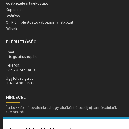
Adatkezelési tájékoztató
Kapcsolat
Szállítás
OTP Simple Adattovábbítási nyilatkozat
Rólunk
ELÉRHETŐSÉG
Email:
info@zafir.shop.hu
Telefon:
+36 70 246 0410
Ügyfélszolgálat:
H-P 09:00 - 15:00
HÍRLEVÉL
Íratkozz fel hírleveleinkre, hogy elsőként értesülj új termékeinkről,
akcióinkról.
MEHET