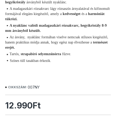
hegyikristály
ásványból készült nyaklánc.
A madagaszkári rózsakvarc lágy rózsaszín árnyalatával és kifinomult
formájával elegáns kiegészítő, amely a
kedvességet
és a
harmóniát
tükrözi.
A nyaklánc valódi madagaszkári rózsakvarc, hegyikristály 8-9
mm ásványból készült.
Az ásvány, nyaklánc formában viselve nemcsak stílusos kiegészítő,
hanem praktikus módja annak, hogy egész nap élvezhesse a
természet
erejét.
Tartós,
strapabíró selyemzsinórra
fűzve.
Színes tüll tasakban érkezik.
007NY
CIKKSZÁM:
12.990Ft