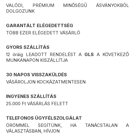
a 12 óra után leadott rendelést, a rendelés napja utáni
VALÓDI, PRÉMIUM MINŐSÉGŰ ÁSVÁNYOKBÓL
második munkanapon szállítja ki
DOLGOZUNK
Fizetési lehetőségek:
GARANTÁLT ELÉGEDETTSÉG
Azonnali bankkártyás online fizetés:
ebben az
esetben
nincs
utánvét díj
TÖBB EZER ELÉGEDETT VÁSÁRLÓ
Utánvét díja:
plusz
450 Ft
GYORS SZÁLLÍTÁS
12 óráig LEADOTT RENDELÉST A
GLS
A KÖVETKEZŐ
MUNKANAPON KISZÁLLÍTJA
30 NAPOS VISSZAKÜLDÉS
VÁSÁROLJON KOCKÁZATMENTESEN
INGYENES SZÁLLÍTÁS
25.000 Ft VÁSÁRLÁS FELETT
TELEFONOS ÜGYFÉLSZOLGÁLAT
ÖRÖMMEL SEGÍTÜNK, HA TANÁCSTALAN A
VÁLASZTÁSBAN, HÍVJON