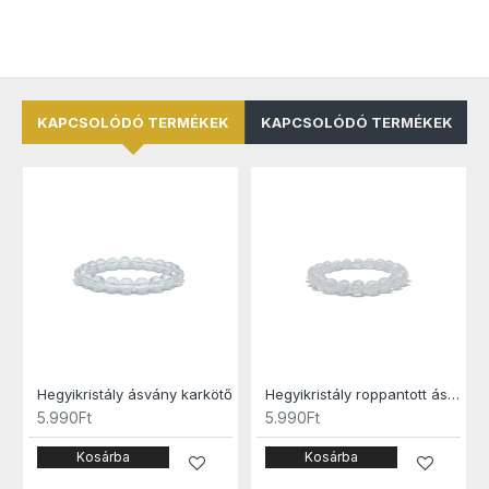
KAPCSOLÓDÓ TERMÉKEK
KAPCSOLÓDÓ TERMÉKEK
kötő
Hegyikristály ásvány karkötő
Hegyikristály roppantott ásvány karkötő
5.990Ft
5.990Ft
Kosárba
Kosárba