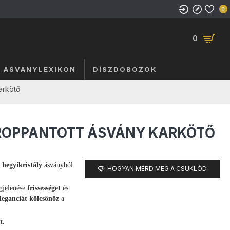
0
0
ÁSVÁNYLEXIKON
DÍSZDOBOZOK
arkötő
 ROPPANTOTT ÁSVÁNY KARKÖTŐ
 hegyikristály
ásványból
HOGYAN MÉRD MEG A CSUKLÓD
egjelenése
frissességet
és
leganciát kölcsönöz
a
t.