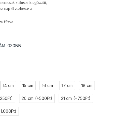
nemcsak stílusos kiegészítő,
z nap élvezhesse a
ra
fűzve.
030NN
ÁM:
14 cm
15 cm
16 cm
17 cm
18 cm
+250Ft)
20 cm
(+500Ft)
21 cm
(+750Ft)
+1.000Ft)