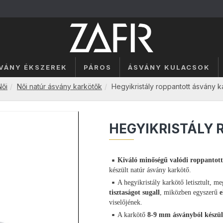
SVÁNY ÉKSZEREK
PÁROS
ÁSVÁNY KULACSOK
Női
Női natúr ásvány karkötők
Hegyikristály roppantott ásvány k
HEGYIKRISTÁLY
Kiváló minőségű valódi roppantott
készült natúr ásvány karkötő.
A hegyikristály karkötő letisztult, m
tisztaságot
sugall
, miközben egyszerű
e
viselőjének.
A karkötő
8-9 mm ásványból készül