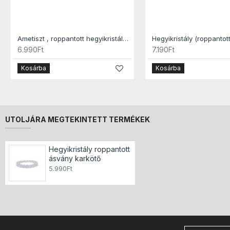
Ametiszt , roppantott hegyikristály ásvány karkötő
6.990Ft
7.190Ft
Kosárba
Kosárba
UTOLJÁRA MEGTEKINTETT TERMÉKEK
Hegyikristály roppantott
ásvány karkötő
5.990Ft