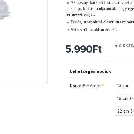
Az ásvány, karkötő formában viselve 
hanem praktikus módja annak, hogy egés
természet erejét.
Tartós,
strapabíró elasztikus zsinór
Színes tüll tasakban érkezik.
5.990Ft
CIKKSZ
Lehetséges opciók
13 cm
Karkötő mérete
19 cm
(
22 cm
(