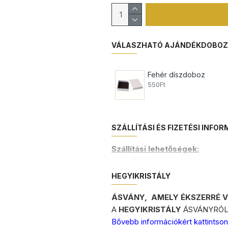
VÁLASZHATÓ AJÁNDÉKDOBO
Fehér díszdoboz
550Ft
SZÁLLÍTÁSI ÉS FIZETÉSI INFO
Szállítási lehetőségek:
GLS
házhozszáll
GLS
csomagpont és auto
HEGYIKRISTÁLY
FOXPOST
csomagauto
MPL
házhozszállítás
2.
ÁSVÁNY, AMELY ÉKSZERRÉ 
kezelési költség
MPL
csomagautom
A
HEGYIKRISTÁLY
ÁSVÁNYRÓL
kezelési költség
Bővebb információkért kattintson