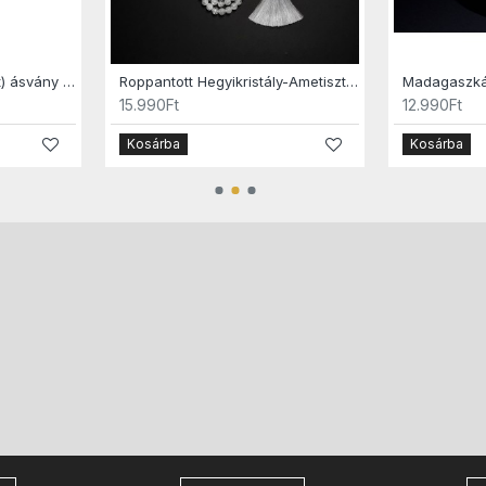
Hegyikristály (roppantott) ásvány karkötő
Roppantott Hegyikristály-Ametiszt Mala nyaklánc
15.990Ft
12.990Ft
Kosárba
Kosárba