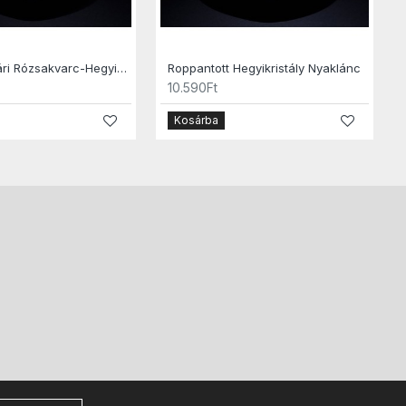
Madagaszkári Rózsakvarc-Hegyikristály Nyaklánc
Roppantott Hegyikristály Nyaklánc
10.590Ft
Kosárba