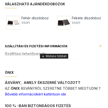
VÁLASZHATÓ AJÁNDÉKDOBOZOK
Fehér díszdoboz
Fekete díszdoboz
550Ft
550Ft
SZÁLLÍTÁSI ÉS FIZETÉSI INFORMÁCIÓK
Szállítási lehetőségek:
GLS
házhozszállítás
1.899 Ft
(várható szállítási idő 1-2 munkanap)
GLS
csomagpont és automata
1.450 Ft
(várható
szállítási idő 1-2 munkanap)
ÓNIX
FOXPOST
csomagautomata
1.200 Ft
(várható
szállítási idő 3-4 munkanap)
ÁSVÁNY, AMELY ÉKSZERRÉ VÁLTOZOTT
MPL
házhozszállítás
2.800 Ft
(várható
AZ
ÓNIX
ÁSVÁNYRÓL SZERETNE TÖBBET MEGTUDNI ?
szállítási idő 4-5 munkanap)
+ 990Ft kezelési költség
Bővebb információkért kattintson ide
MPL
csomagautomata
2.800 Ft
(várható
szállítási idő 4-5 munkanap)
+ 990Ft kezelési költség
100 % -BAN BIZTONSÁGOS FIZETÉS