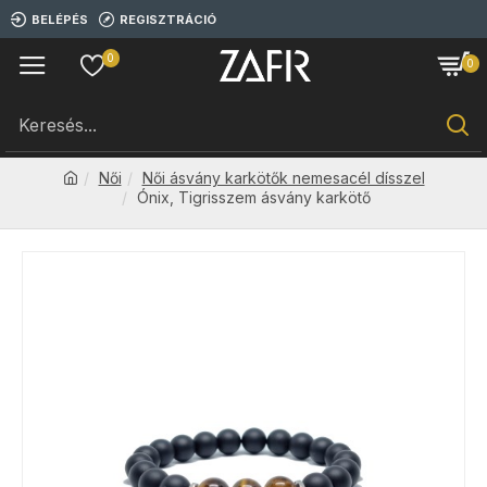
BELÉPÉS
REGISZTRÁCIÓ
0
0
Női
Női ásvány karkötők nemesacél dísszel
Ónix, Tigrisszem ásvány karkötő