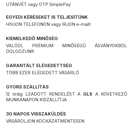
25.000 Ft feletti vásárlás esetén, a
UTÁNVÉT vagy OTP SimplePay
szállítás
ingyenes
!
GLS és FoxPost futárszolgálattal történő szállítás
EGYEDI KÉRÉSEKET IS TELJESÍTÜNK
esetén !
HIVJON TELEFONON vagy IRJON e-mailt
* A GLS futárszolgálat:
KIEMELKEDŐ MINŐSÉG
a délelőtt 12 óráig leadott rendelést, a következő
VALÓDI, PRÉMIUM MINŐSÉGŰ ÁSVÁNYOKBÓL
munkanapon kiszállítja
a 12 óra után leadott rendelést, a rendelés napja utáni
DOLGOZUNK
második munkanapon szállítja ki
Fizetési lehetőségek:
GARANTÁLT ELÉGEDETTSÉG
Azonnali bankkártyás online fizetés:
ebben az
TÖBB EZER ELÉGEDETT VÁSÁRLÓ
esetben
nincs
utánvét díj
Utánvét díja:
plusz
450 Ft
GYORS SZÁLLÍTÁS
12 óráig LEADOTT RENDELÉST A
GLS
A KÖVETKEZŐ
MUNKANAPON KISZÁLLÍTJA
30 NAPOS VISSZAKÜLDÉS
VÁSÁROLJON KOCKÁZATMENTESEN