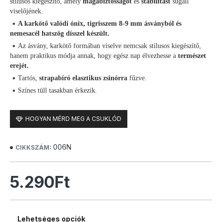
stílusos kiegészítő, amely
magabiztosságot
és
stabilitást
sugall
viselőjének.
A karkötő valódi ónix, tigrisszem 8-9 mm ásványból és
nemesacél hatszög dísszel készült.
Az ásvány, karkötő formában viselve nemcsak stílusos kiegészítő,
hanem praktikus módja annak, hogy egész nap élvezhesse a
természet
erejét.
Tartós,
strapabíró elasztikus zsinórra
fűzve.
Színes tüll tasakban érkezik.
HOGYAN MÉRD MEG A CSUKLÓD
006N
CIKKSZÁM:
5.290Ft
Lehetséges opciók