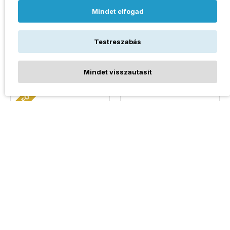
Mindet elfogad
ÓNIX SHELL PEARL
ÓNIX, HOWLIT ÁSVÁNY
ÁSVÁNY KARKÖTŐ
KARKÖTŐ
Testreszabás
7.190Ft
7.190Ft
Mindet visszautasít
ELFOGYOTT
TERMÉKEK SZŰRÉSE
ÓNIX, ROSEGOLD
RÓZSAKVARC ÁSVÁNY
HEMATIT ÁSVÁNY
KARKÖTŐ
KARKÖTŐ
7.190Ft
7.190Ft