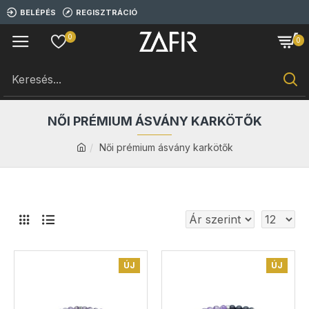
BELÉPÉS
REGISZTRÁCIÓ
0
0
NŐI PRÉMIUM ÁSVÁNY KARKÖTŐK
Női prémium ásvány karkötők
ÚJ
ÚJ