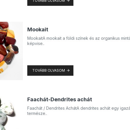
TOVÁBB OLVASOM
Mookait
MookaitA mookait a földi színek és az organikus mi
képvise..
TOVÁBB OLVASOM
Faachát-Dendrites achát
Faachát / Dendrites AchátA dendrites achát egy igaz
természe..