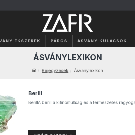
SVÁNY ÉKSZEREK
PÁROS
ÁSVÁNY KULACSOK
ÁSVÁNYLEXIKON
Bejegyzések
Ásványlexikon
Berill
BerillA berill a kifinomultság és a természetes ragyog