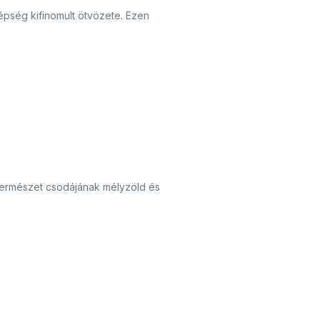
épség kifinomult ötvözete. Ezen
 természet csodájának mélyzöld és