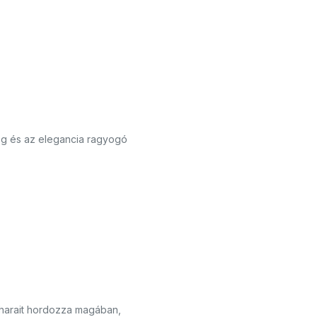
ég és az elegancia ragyogó
viharait hordozza magában,