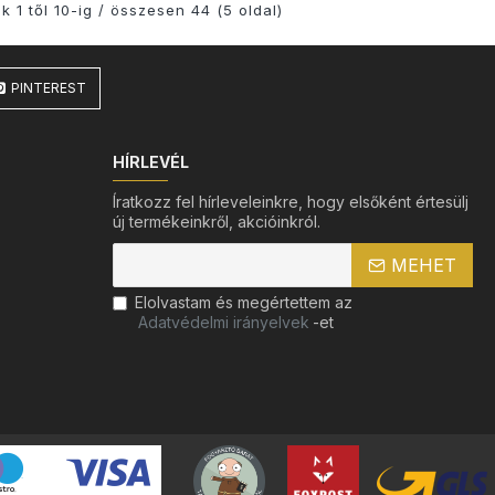
k 1 től 10-ig / összesen 44 (5 oldal)
PINTEREST
HÍRLEVÉL
Íratkozz fel hírleveleinkre, hogy elsőként értesülj
új termékeinkről, akcióinkról.
MEHET
Elolvastam és megértettem az
Adatvédelmi irányelvek
-et