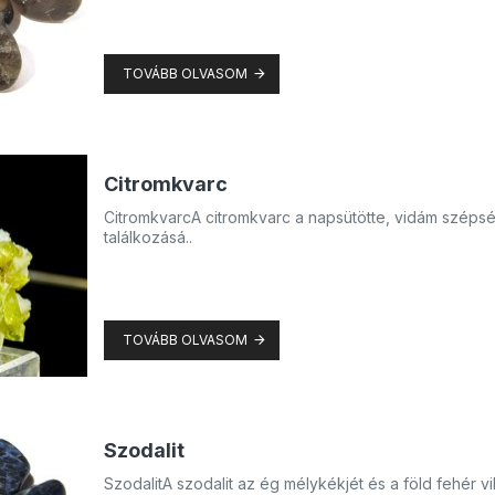
TOVÁBB OLVASOM
Citromkvarc
CitromkvarcA citromkvarc a napsütötte, vidám széps
találkozásá..
TOVÁBB OLVASOM
Szodalit
SzodalitA szodalit az ég mélykékjét és a föld fehér 