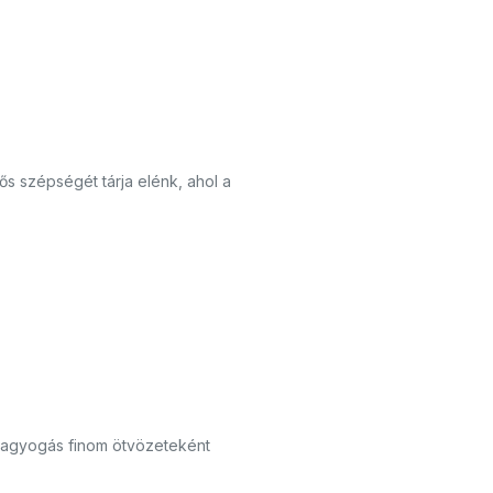
tős szépségét tárja elénk, ahol a
 ragyogás finom ötvözeteként