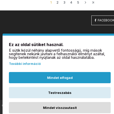
1
2
3
4
5
FACEBOO
INF
Ez az oldal sütiket használ.
Álta
E sütik közül néhány alapvető fontosságú, míg mások
Impr
segítenek nekünk javítani a felhasználói élményt azáltal,
hogy betekintést nyújtanak az oldal használatába.
Adat
További információ
Kapc
Száll
OTP 
Mindet elfogad
nyil
Rólu
Testreszabás
©Minden jog fenntartva - ZAFIR webshop
Mindet visszautasít