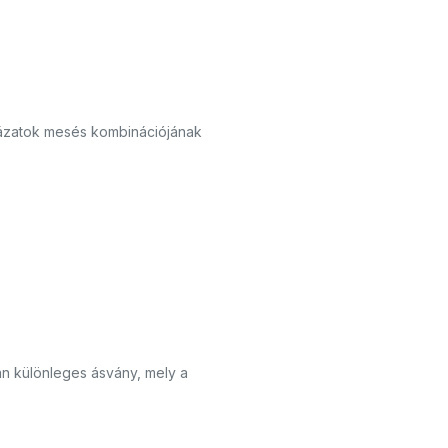
ntázatok mesés kombinációjának
án különleges ásvány, mely a