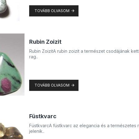
TOVÁBB OLVASOM
Rubin Zoizit
Rubin ZoizitA rubin zoizit a természet csodájának ket
rag..
TOVÁBB OLVASOM
Füstkvarc
FüstkvarcA füstkvarc az elegancia és a természetes
jelenik..