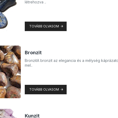
létrehozva ..
TOVÁBB OLVASOM
Bronzit
BronzitA bronzit az elegancia és a mélység káprázat
mel..
TOVÁBB OLVASOM
Kunzit