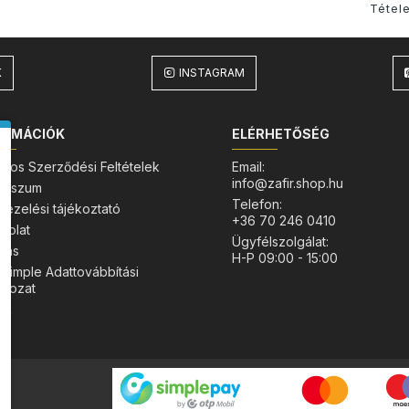
Tétele
K
INSTAGRAM
ORMÁCIÓK
ELÉRHETŐSÉG
lános Szerződési Feltételek
Email:
info@zafir.shop.hu
esszum
Telefon:
kezelési tájékoztató
+36 70 246 0410
solat
Ügyfélszolgálat:
ítás
H-P 09:00 - 15:00
Simple Adattovábbítási
atkozat
nk