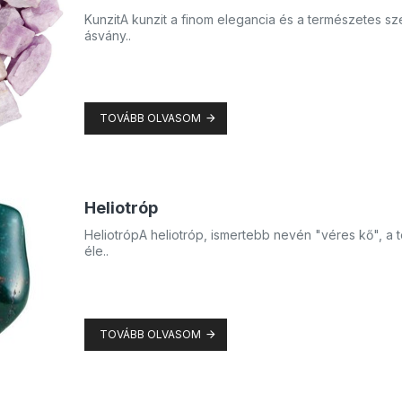
KunzitA kunzit a finom elegancia és a természetes sz
ásvány..
TOVÁBB OLVASOM
Heliotróp
HeliotrópA heliotróp, ismertebb nevén "véres kő", a
éle..
TOVÁBB OLVASOM